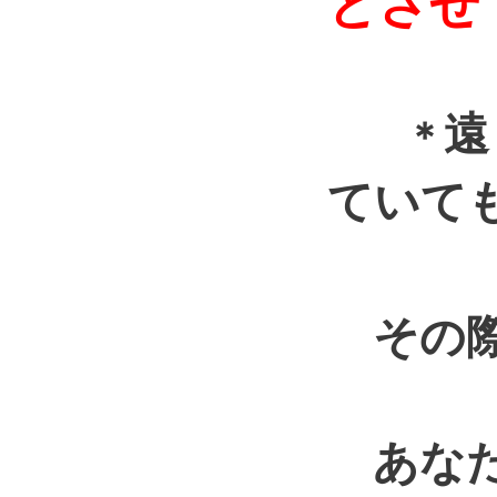
とさせ
遠
＊
ていて
その際
あなた