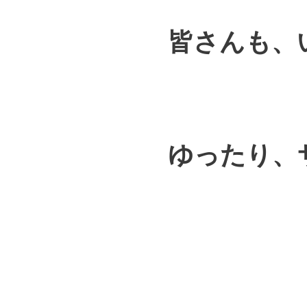
皆さんも、
ゆったり、