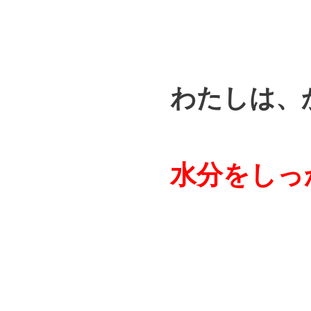
わたしは、
水分をしっ