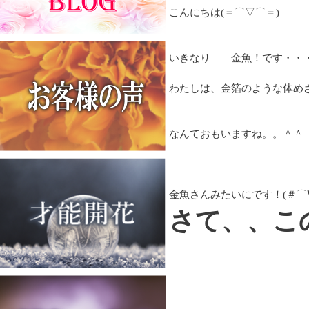
こんにちは(＝⌒▽⌒＝)
いきなり 金魚！です・・
わたしは、金箔のような体め
なんておもいますね。。＾＾
金魚さんみたいにです！(＃⌒
さて、、こ